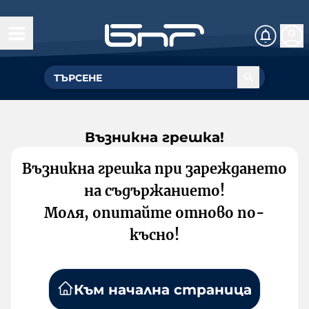
Възникна грешка!
Възникна грешка при зареждането
на съдържанието!
Моля, опитайте отново по-
късно!
Към начална страница