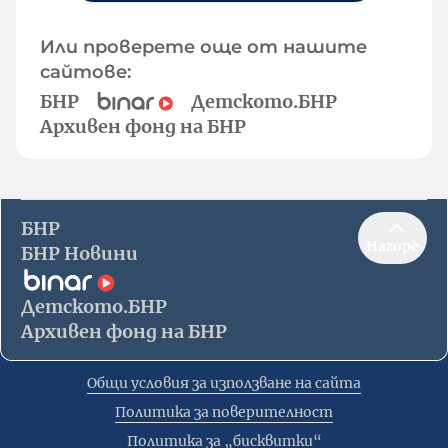
Или проверете още от нашите
сайтове:
БНР
Детското.БНР
Архивен фонд на БНР
БНР
Нагоре
БНР Новини
Детското.БНР
Архивен фонд на БНР
Общи условия за използване на сайта
Политика за поверителност
Политика за „бисквитки“