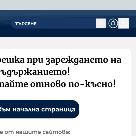
решка при зареждането на
съдържанието!
тайте отново по-късно!
Към начална страница
е от нашите сайтове: