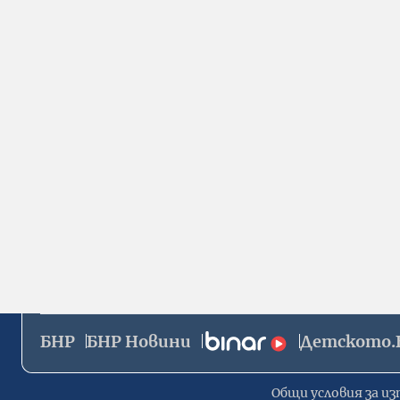
БНР
БНР Новини
Детското.
Общи условия за из