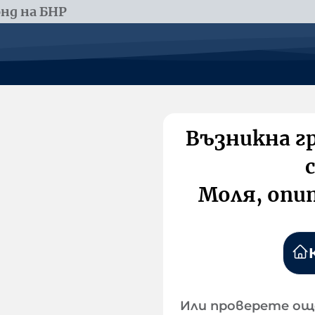
нд на БНР
Възникна г
Моля, опи
Или проверете ощ