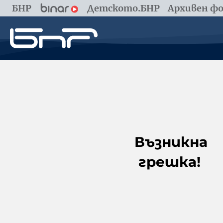
БНР
Детското.БНР
Архивен фо
Възникна
грешка!