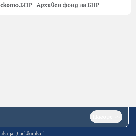
ското.БНР
Архивен фонд на БНР
Нагоре
ика за „бисквитки“