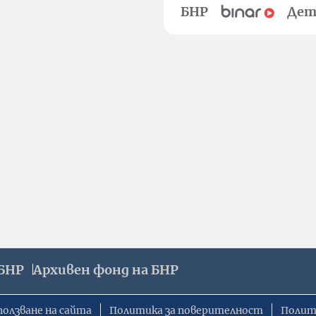
БНР
Дет
БНР
Архивен фонд на БНР
ползване на сайта
Политика за поверителност
Полит