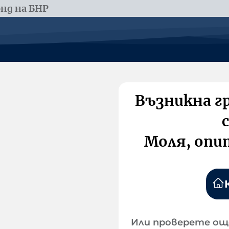
нд на БНР
Възникна г
Моля, опи
Или проверете ощ