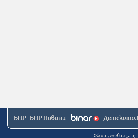
БНР
БНР Новини
Детското.
Общи условия за из