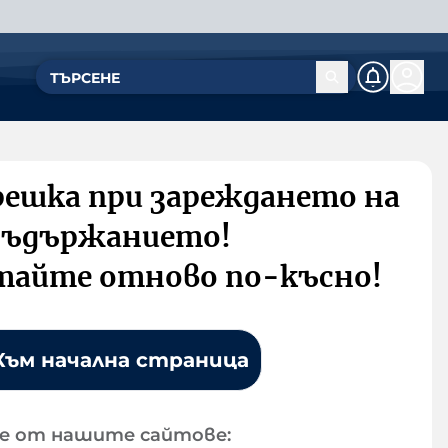
решка при зареждането на
съдържанието!
тайте отново по-късно!
Към начална страница
е от нашите сайтове: