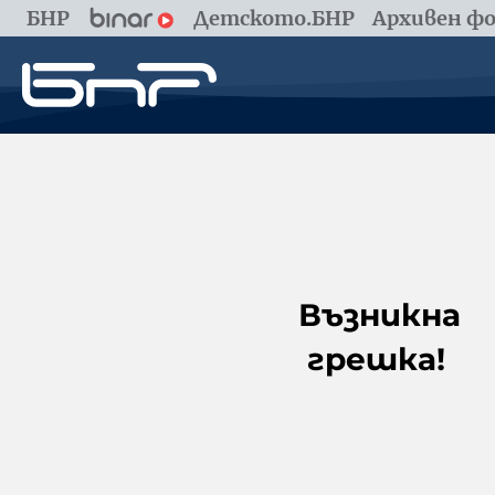
БНР
Детското.БНР
Архивен фо
Възникна
грешка!