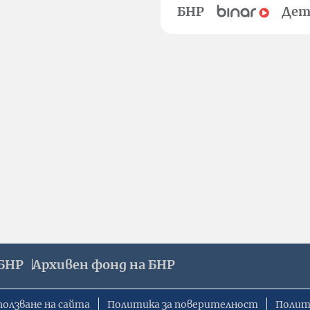
БНР
Дет
БНР
Архивен фонд на БНР
ползване на сайта
Политика за поверителност
Полит