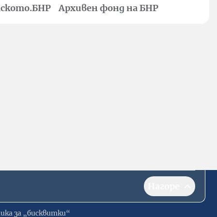
ското.БНР
Архивен фонд на БНР
Нагоре
ика за „бисквитки“