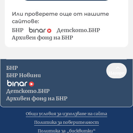
Или проверете още от нашите
сайтове:
БНР
Детското.БНР
Архивен фонд на БНР
БНР
Нагоре
БНР Новини
Детското.БНР
Архивен фонд на БНР
Общи условия за използване на сайта
Политика за поверителност
Политика за „бисквитки“