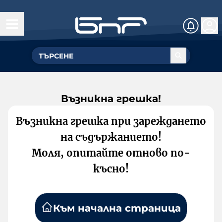
Възникна грешка!
Възникна грешка при зареждането
на съдържанието!
Моля, опитайте отново по-
късно!
Към начална страница