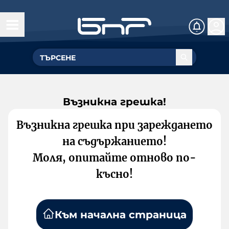
Възникна грешка!
Възникна грешка при зареждането
на съдържанието!
Моля, опитайте отново по-
късно!
Към начална страница