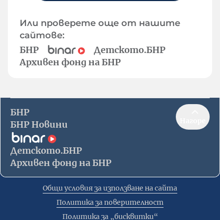
Или проверете още от нашите
сайтове:
БНР
Детското.БНР
Архивен фонд на БНР
БНР
Нагоре
БНР Новини
Детското.БНР
Архивен фонд на БНР
Общи условия за използване на сайта
Политика за поверителност
Политика за „бисквитки“