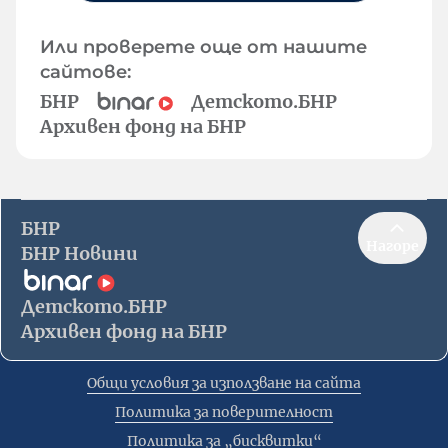
Или проверете още от нашите
сайтове:
БНР
Детското.БНР
Архивен фонд на БНР
БНР
Нагоре
БНР Новини
Детското.БНР
Архивен фонд на БНР
Общи условия за използване на сайта
Политика за поверителност
Политика за „бисквитки“