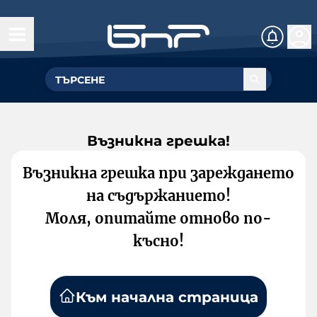
Възникна грешка!
Възникна грешка при зареждането
на съдържанието!
Моля, опитайте отново по-
късно!
Към начална страница