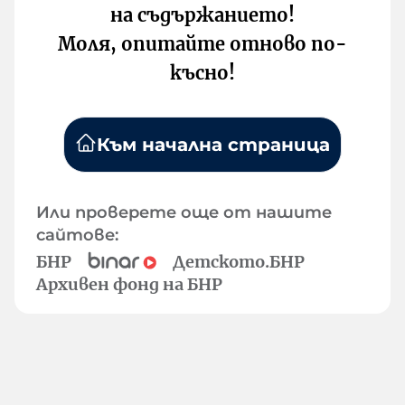
на съдържанието!
Моля, опитайте отново по-
късно!
Към начална страница
Или проверете още от нашите
сайтове:
БНР
Детското.БНР
Архивен фонд на БНР