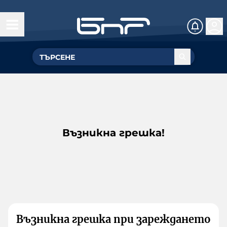
Възникна грешка!
Възникна грешка при зареждането