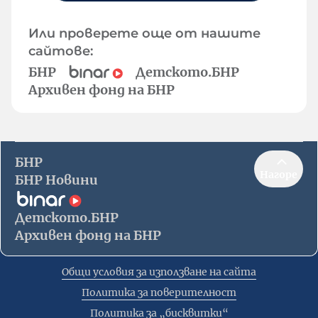
Или проверете още от нашите
сайтове:
БНР
Детското.БНР
Архивен фонд на БНР
БНР
Нагоре
БНР Новини
Детското.БНР
Архивен фонд на БНР
Общи условия за използване на сайта
Политика за поверителност
Политика за „бисквитки“