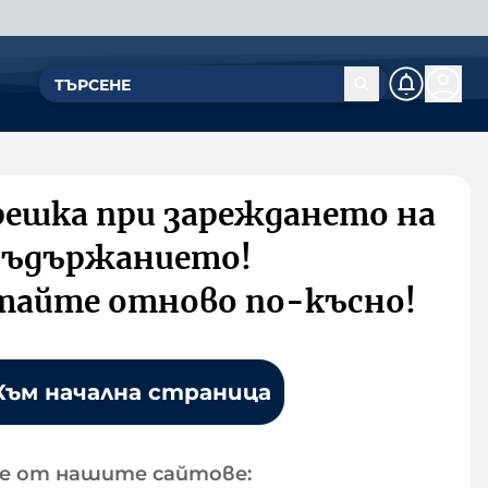
решка при зареждането на
съдържанието!
тайте отново по-късно!
Към начална страница
е от нашите сайтове: