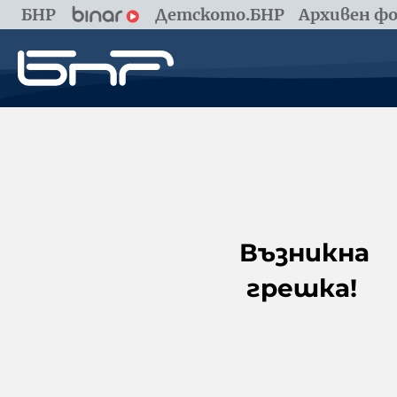
БНР
Детското.БНР
Архивен фо
Възникна
грешка!