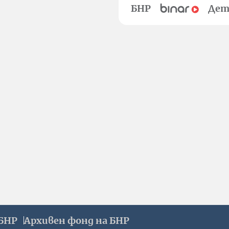
БНР
Дет
БНР
Архивен фонд на БНР