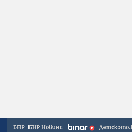
БНР
БНР Новини
Детското.