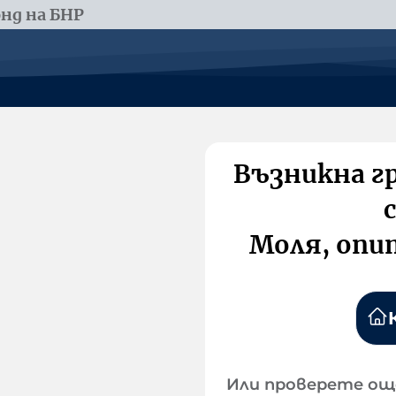
нд на БНР
Възникна г
Моля, опи
Или проверете ощ