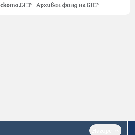
ското.БНР
Архивен фонд на БНР
Нагоре