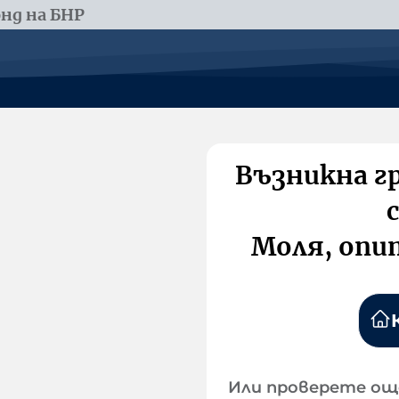
нд на БНР
Възникна г
Моля, опи
Или проверете ощ