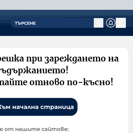
решка при зареждането на
съдържанието!
тайте отново по-късно!
Към начална страница
е от нашите сайтове: