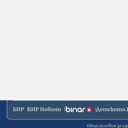
БНР
БНР Новини
Детското.
Общи условия за из