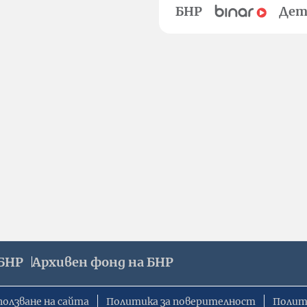
БНР
Дет
БНР
Архивен фонд на БНР
ползване на сайта
Политика за поверителност
Полит