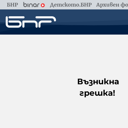
БНР
Детското.БНР
Архивен фо
Възникна
грешка!