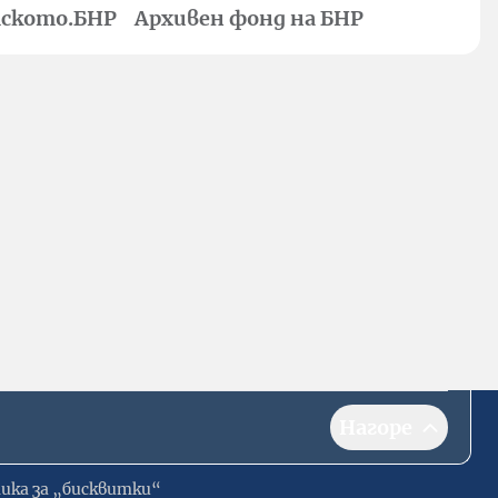
ското.БНР
Архивен фонд на БНР
Нагоре
ика за „бисквитки“