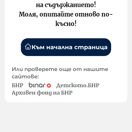
на съдържанието!
Моля, опитайте отново по-
късно!
Към начална страница
Или проверете още от нашите
сайтове:
БНР
Детското.БНР
Архивен фонд на БНР