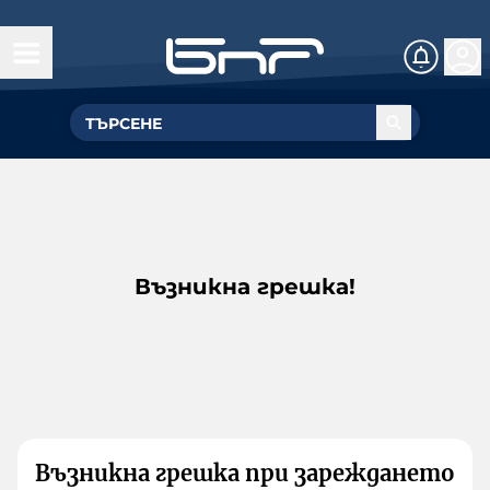
Възникна грешка!
Възникна грешка при зареждането