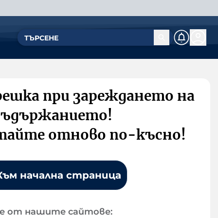
решка при зареждането на
съдържанието!
тайте отново по-късно!
Към начална страница
е от нашите сайтове: