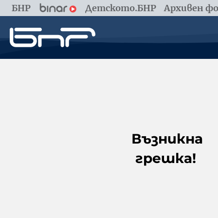
БНР
Детското.БНР
Архивен фо
Възникна
грешка!