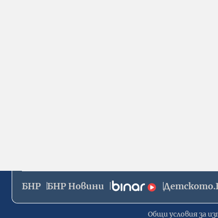
БНР
БНР Новини
Детското.
Общи условия за из