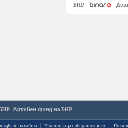
БНР
Дет
БНР
Архивен фонд на БНР
ползване на сайта
Политика за поверителност
Полит