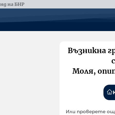
нд на БНР
Възникна г
Моля, опи
Или проверете ощ