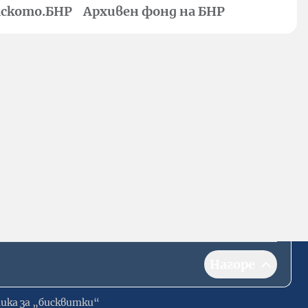
ското.БНР
Архивен фонд на БНР
Нагоре
ика за „бисквитки“