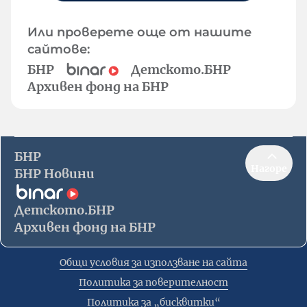
Или проверете още от нашите
сайтове:
БНР
Детското.БНР
Архивен фонд на БНР
БНР
Нагоре
БНР Новини
Детското.БНР
Архивен фонд на БНР
Общи условия за използване на сайта
Политика за поверителност
Политика за „бисквитки“