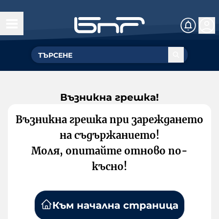
Възникна грешка!
Възникна грешка при зареждането
на съдържанието!
Моля, опитайте отново по-
късно!
Към начална страница