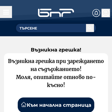
Възникна грешка!
Възникна грешка при зареждането
на съдържанието!
Моля, опитайте отново по-
късно!
Към начална страница