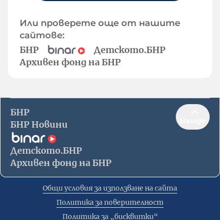
Или проверете още от нашите
сайтове:
БНР
Детското.БНР
Архивен фонд на БНР
БНР
Нагоре
БНР Новини
Детското.БНР
Архивен фонд на БНР
Общи условия за използване на сайта
Политика за поверителност
Политика за „бисквитки“