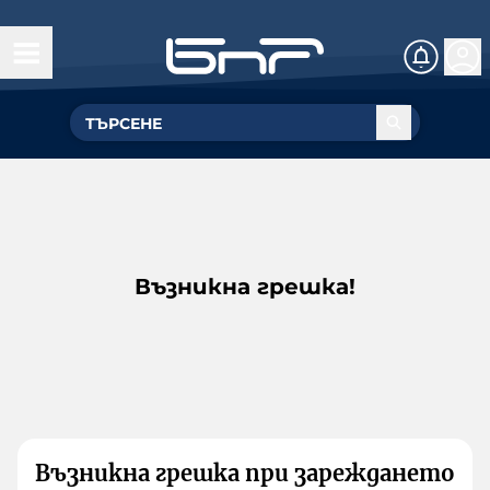
Възникна грешка!
Възникна грешка при зареждането