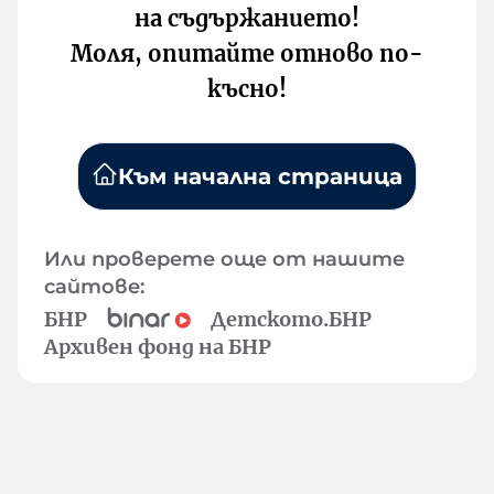
на съдържанието!
Моля, опитайте отново по-
късно!
Към начална страница
Или проверете още от нашите
сайтове:
БНР
Детското.БНР
Архивен фонд на БНР