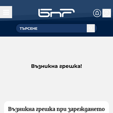
Възникна грешка!
Възникна грешка при зареждането