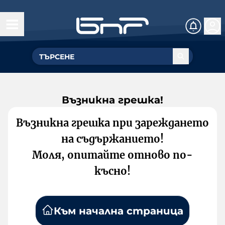
Възникна грешка!
Възникна грешка при зареждането
на съдържанието!
Моля, опитайте отново по-
късно!
Към начална страница