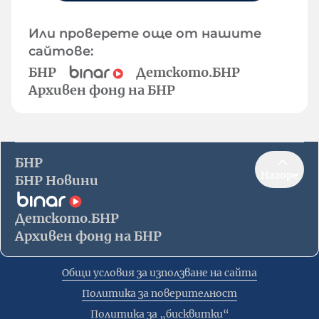
Или проверете още от нашите
сайтове:
БНР
Детското.БНР
Архивен фонд на БНР
БНР
Нагоре
БНР Новини
Детското.БНР
Архивен фонд на БНР
Общи условия за използване на сайта
Политика за поверителност
Политика за „бисквитки“