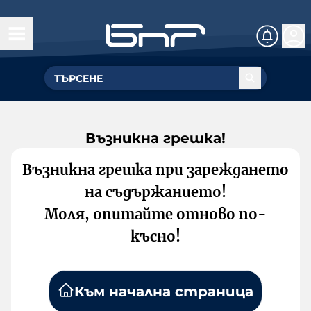
Възникна грешка!
Възникна грешка при зареждането
на съдържанието!
Моля, опитайте отново по-
късно!
Към начална страница