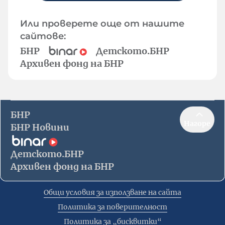
Или проверете още от нашите
сайтове:
БНР
Детското.БНР
Архивен фонд на БНР
БНР
Нагоре
БНР Новини
Детското.БНР
Архивен фонд на БНР
Общи условия за използване на сайта
Политика за поверителност
Политика за „бисквитки“