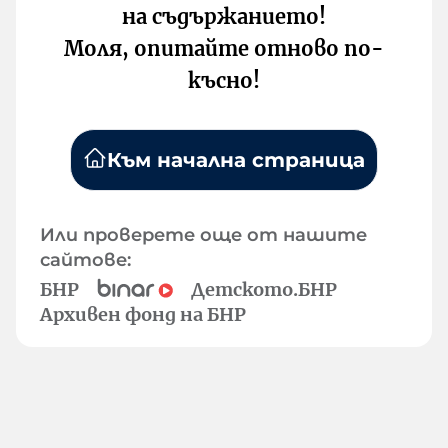
на съдържанието!
Моля, опитайте отново по-
късно!
Към начална страница
Или проверете още от нашите
сайтове:
БНР
Детското.БНР
Архивен фонд на БНР