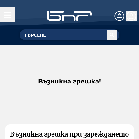
Възникна грешка!
Възникна грешка при зареждането