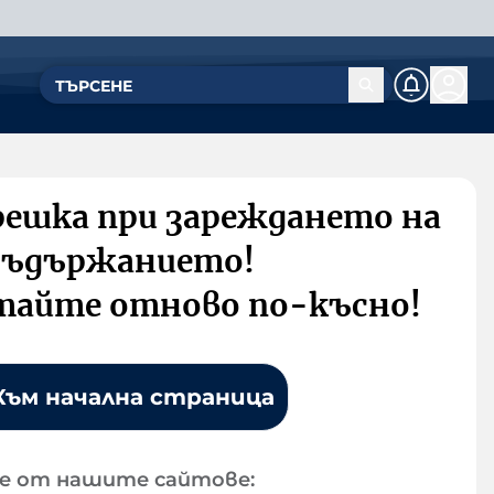
решка при зареждането на
съдържанието!
тайте отново по-късно!
Към начална страница
е от нашите сайтове: