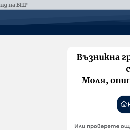
нд на БНР
Възникна г
Моля, опи
Или проверете ощ