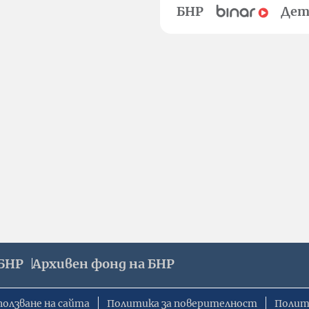
БНР
Дет
БНР
Архивен фонд на БНР
ползване на сайта
Политика за поверителност
Полит