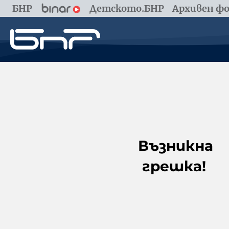
БНР
Детското.БНР
Архивен фо
Възникна
грешка!