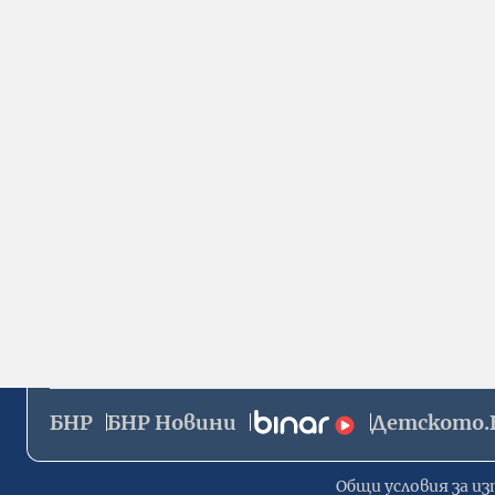
БНР
БНР Новини
Детското.
Общи условия за из