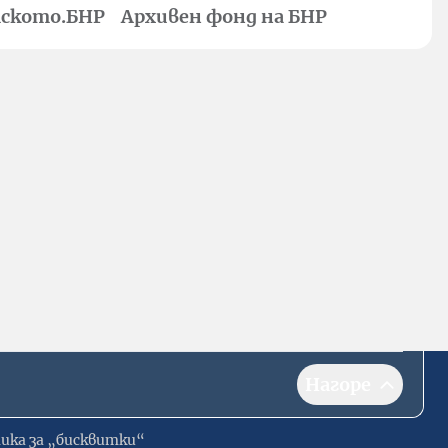
ското.БНР
Архивен фонд на БНР
Нагоре
ика за „бисквитки“