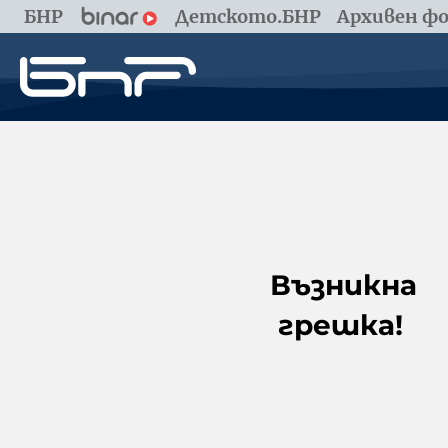
БНР
Детското.БНР
Архивен фо
Възникна
грешка!