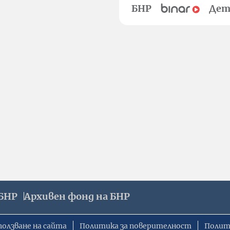
БНР
Дет
БНР
Архивен фонд на БНР
ползване на сайта
Политика за поверителност
Полит