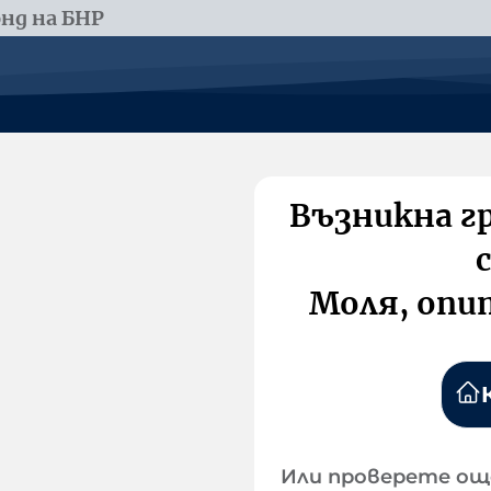
нд на БНР
Възникна г
Моля, опи
Или проверете ощ