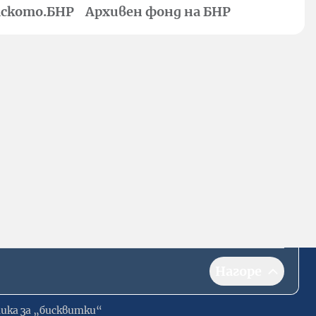
ското.БНР
Архивен фонд на БНР
Нагоре
ика за „бисквитки“