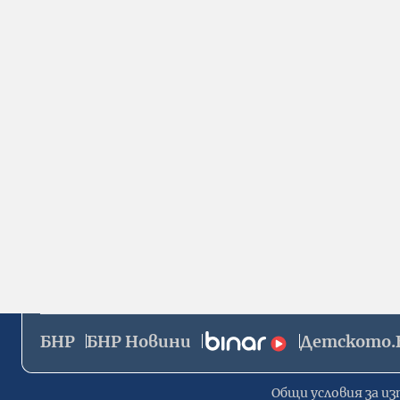
БНР
БНР Новини
Детското.
Общи условия за из