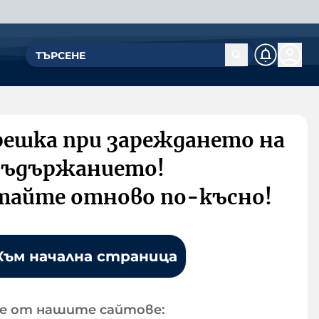
решка при зареждането на
съдържанието!
тайте отново по-късно!
Към начална страница
е от нашите сайтове: