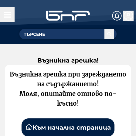
Възникна грешка!
Възникна грешка при зареждането
на съдържанието!
Моля, опитайте отново по-
късно!
Към начална страница