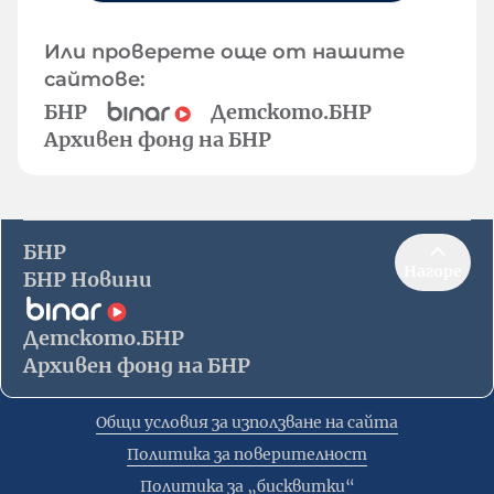
Или проверете още от нашите
сайтове:
БНР
Детското.БНР
Архивен фонд на БНР
БНР
Нагоре
БНР Новини
Детското.БНР
Архивен фонд на БНР
Общи условия за използване на сайта
Политика за поверителност
Политика за „бисквитки“