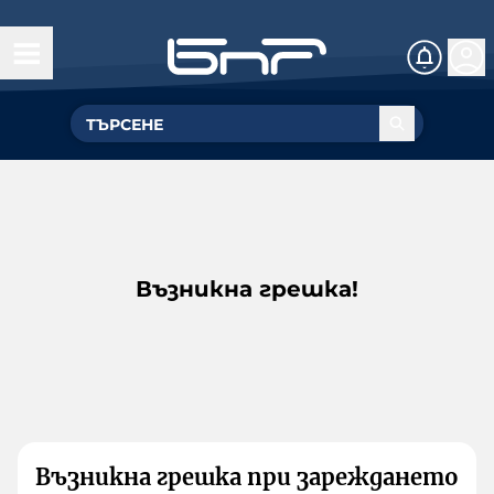
Възникна грешка!
Възникна грешка при зареждането