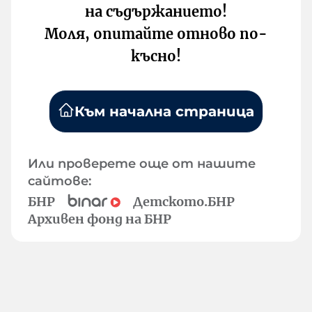
на съдържанието!
Моля, опитайте отново по-
късно!
Към начална страница
Или проверете още от нашите
сайтове:
БНР
Детското.БНР
Архивен фонд на БНР