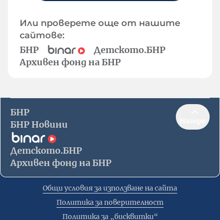
Или проверете още от нашите
сайтове:
БНР
Детското.БНР
Архивен фонд на БНР
БНР
Нагоре
БНР Новини
Детското.БНР
Архивен фонд на БНР
Общи условия за използване на сайта
Политика за поверителност
Политика за „бисквитки“