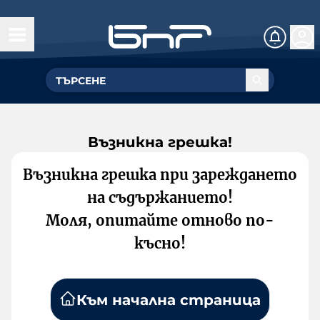
Възникна грешка!
Възникна грешка при зареждането
на съдържанието!
Моля, опитайте отново по-
късно!
Към начална страница