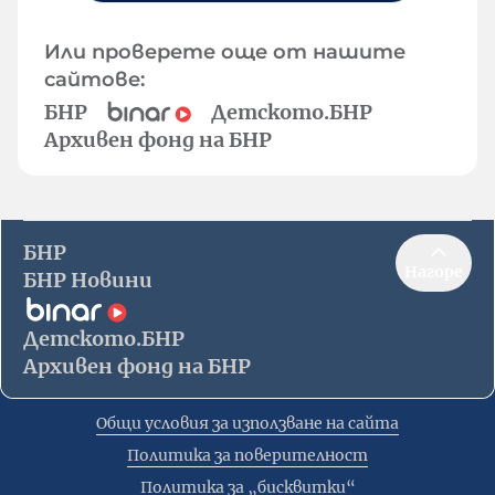
Или проверете още от нашите
сайтове:
БНР
Детското.БНР
Архивен фонд на БНР
БНР
Нагоре
БНР Новини
Детското.БНР
Архивен фонд на БНР
Общи условия за използване на сайта
Политика за поверителност
Политика за „бисквитки“