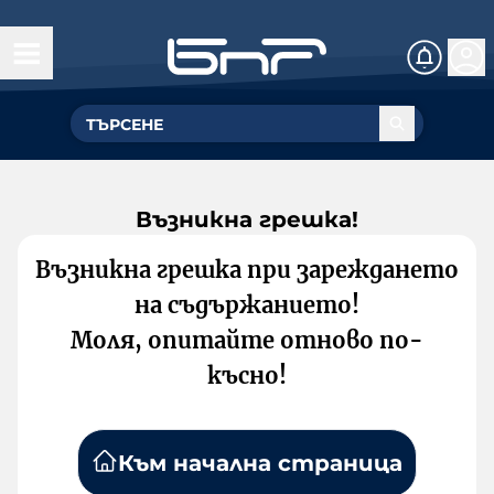
Възникна грешка!
Възникна грешка при зареждането
на съдържанието!
Моля, опитайте отново по-
късно!
Към начална страница