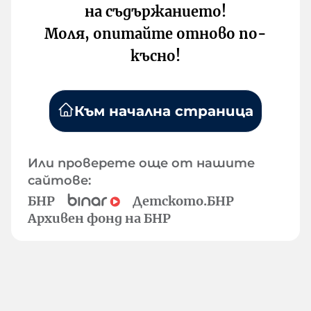
на съдържанието!
Моля, опитайте отново по-
късно!
Към начална страница
Или проверете още от нашите
сайтове:
БНР
Детското.БНР
Архивен фонд на БНР