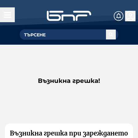
Възникна грешка!
Възникна грешка при зареждането