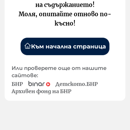
на съдържанието!
Моля, опитайте отново по-
късно!
Към начална страница
Или проверете още от нашите
сайтове:
БНР
Детското.БНР
Архивен фонд на БНР