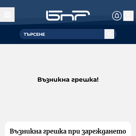
Възникна грешка!
Възникна грешка при зареждането