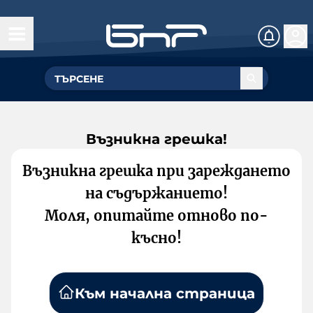
Възникна грешка!
Възникна грешка при зареждането
на съдържанието!
Моля, опитайте отново по-
късно!
Към начална страница