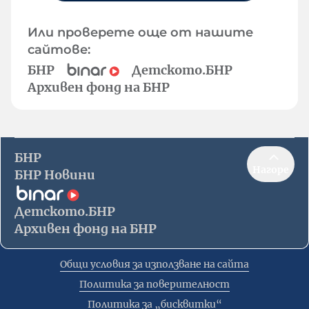
Или проверете още от нашите
сайтове:
БНР
Детското.БНР
Архивен фонд на БНР
БНР
Нагоре
БНР Новини
Детското.БНР
Архивен фонд на БНР
Общи условия за използване на сайта
Политика за поверителност
Политика за „бисквитки“