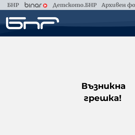
БНР
Детското.БНР
Архивен фо
Възникна
грешка!