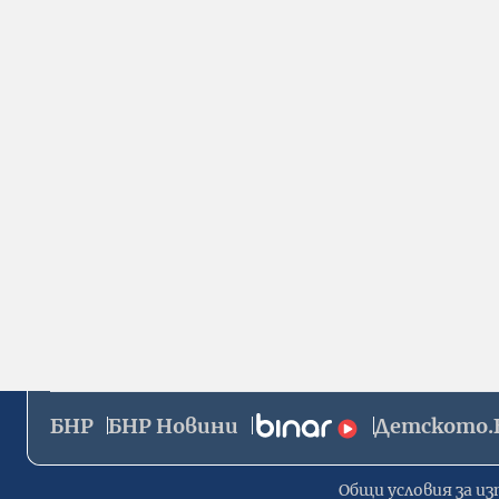
БНР
БНР Новини
Детското.
Общи условия за из