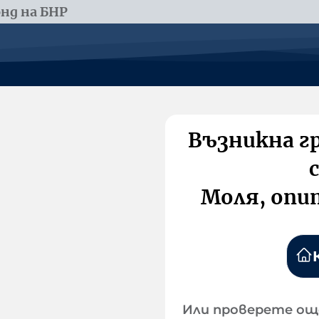
нд на БНР
Възникна г
Моля, опи
Или проверете ощ