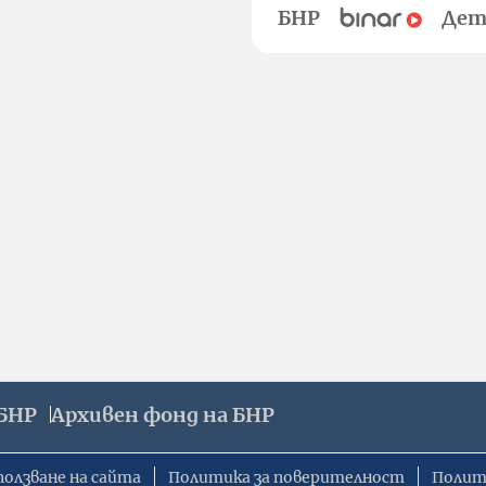
БНР
Дет
БНР
Архивен фонд на БНР
ползване на сайта
Политика за поверителност
Полит