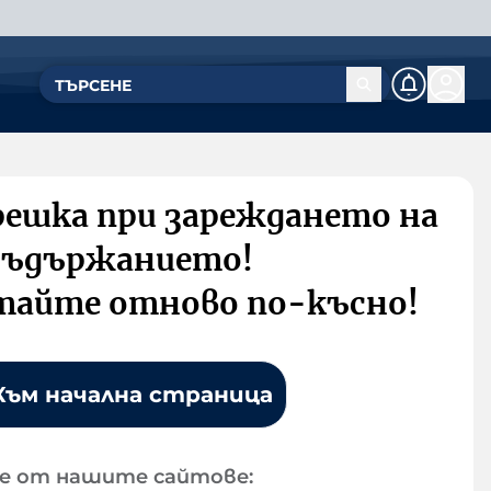
решка при зареждането на
съдържанието!
тайте отново по-късно!
Към начална страница
е от нашите сайтове: