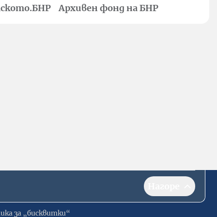
ското.БНР
Архивен фонд на БНР
Нагоре
ика за „бисквитки“