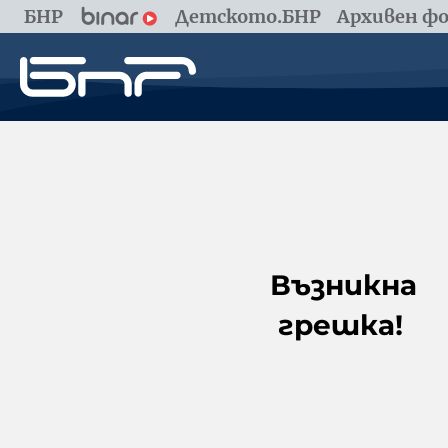
БНР
Детското.БНР
Архивен фо
Възникна
грешка!