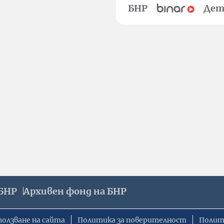
БНР
Дет
БНР
Архивен фонд на БНР
ползване на сайта
Политика за поверителност
Полит