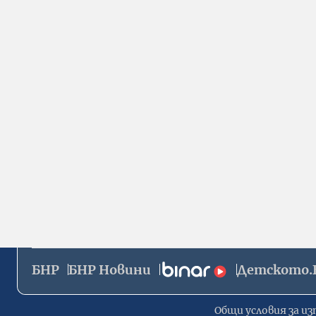
БНР
БНР Новини
Детското.
Общи условия за из