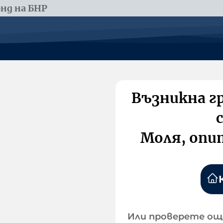
нд на БНР
Възникна г
Моля, опи
Или проверете ощ