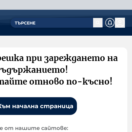
решка при зареждането на
съдържанието!
тайте отново по-късно!
Към начална страница
е от нашите сайтове: