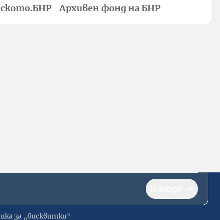
ското.БНР
Архивен фонд на БНР
Нагоре
ика за „бисквитки“