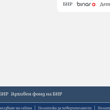
БНР
Дет
БНР
Архивен фонд на БНР
ползване на сайта
Политика за поверителност
Полит