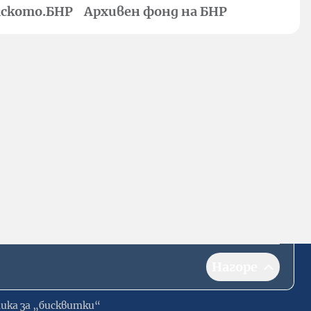
ското.БНР
Архивен фонд на БНР
Нагоре
ика за „бисквитки“