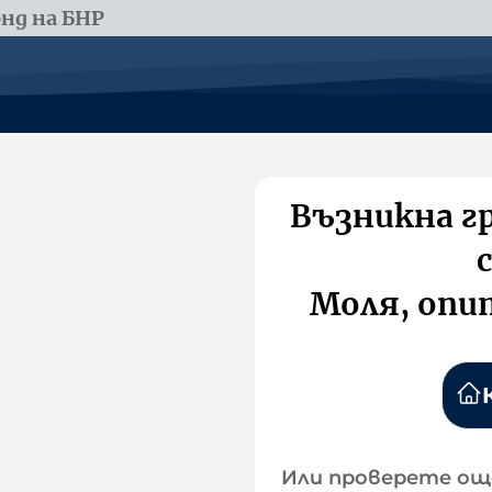
нд на БНР
Възникна г
Моля, опи
Или проверете ощ