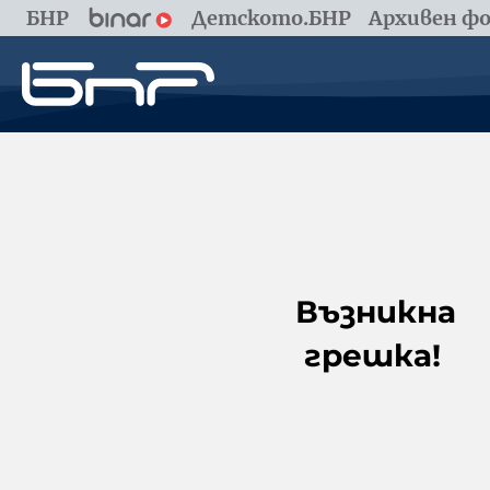
БНР
Детското.БНР
Архивен фо
Възникна
грешка!