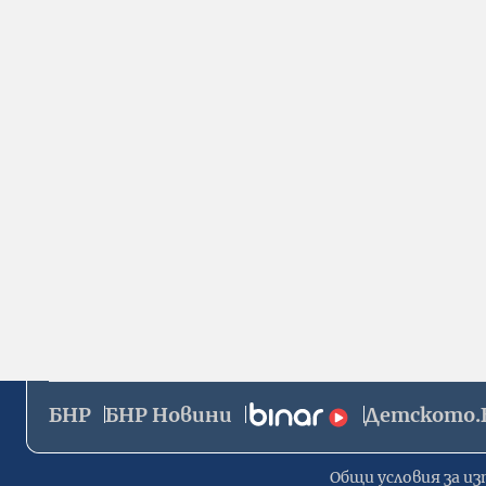
БНР
БНР Новини
Детското.
Общи условия за из