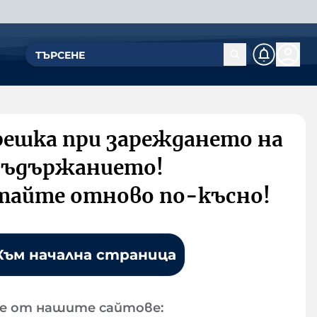
решка при зареждането на
съдържанието!
тайте отново по-късно!
Към начална страница
е от нашите сайтове: