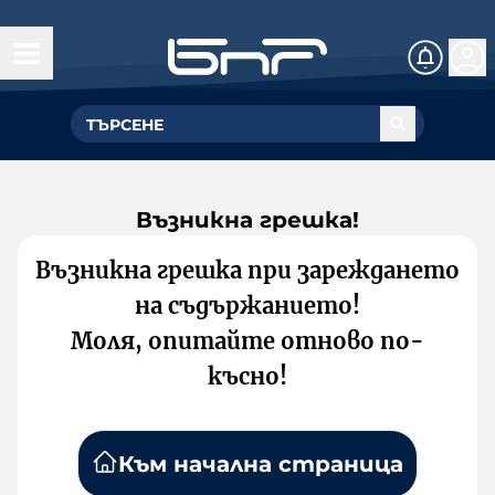
Възникна грешка!
Възникна грешка при зареждането
на съдържанието!
Моля, опитайте отново по-
късно!
Към начална страница