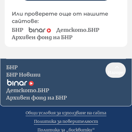
Или проверете още от нашите
сайтове:
БНР
Детското.БНР
Архивен фонд на БНР
БНР
Нагоре
БНР Новини
Детското.БНР
Архивен фонд на БНР
Общи условия за използване на сайта
Политика за поверителност
Политика за „бисквитки“