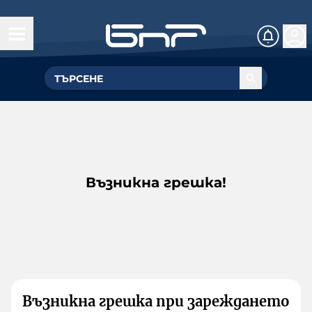
Възникна грешка!
Възникна грешка при зареждането