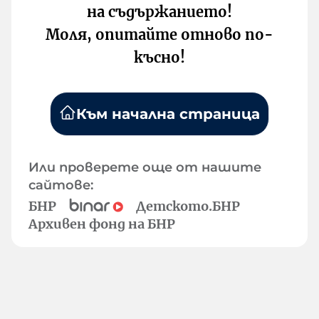
на съдържанието!
Моля, опитайте отново по-
късно!
Към начална страница
Или проверете още от нашите
сайтове:
БНР
Детското.БНР
Архивен фонд на БНР