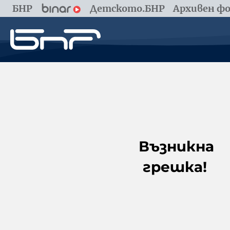
БНР
Детското.БНР
Архивен фо
Възникна
грешка!