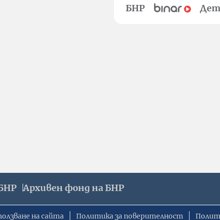
БНР
Дет
БНР
Архивен фонд на БНР
ползване на сайта
Политика за поверителност
Полит