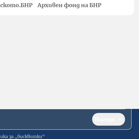
ското.БНР
Архивен фонд на БНР
Нагоре
ика за „бисквитки“