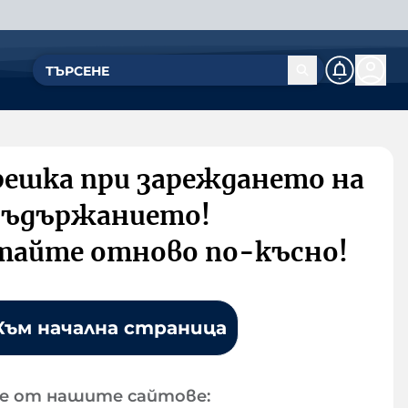
решка при зареждането на
съдържанието!
тайте отново по-късно!
Към начална страница
е от нашите сайтове: