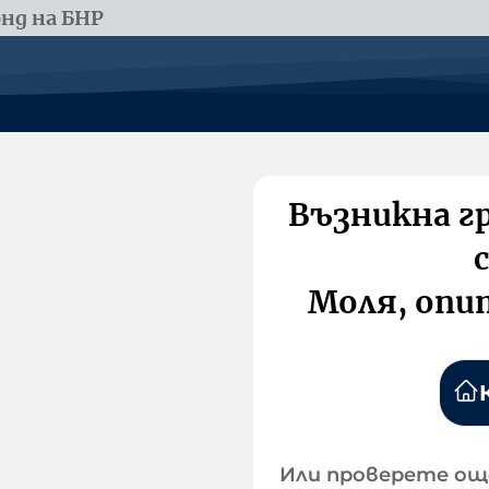
нд на БНР
Възникна г
Моля, опи
Или проверете ощ