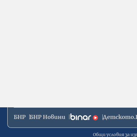
БНР
БНР Новини
Детското.
Общи условия за из