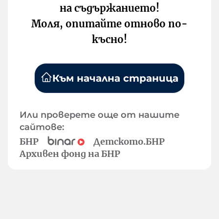
на съдържанието!
Моля, опитайте отново по-
късно!
Към начална страница
Или проверете още от нашите
сайтове:
БНР
Детското.БНР
Архивен фонд на БНР