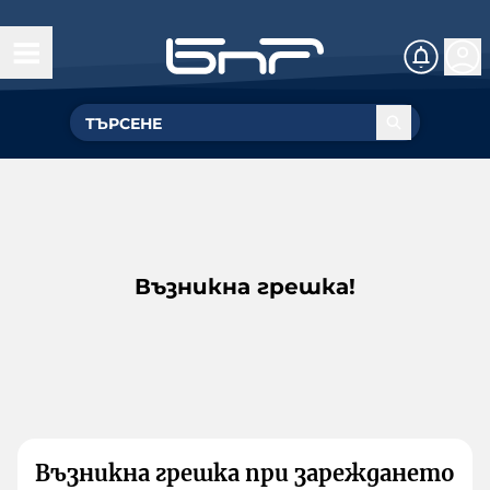
Възникна грешка!
Възникна грешка при зареждането