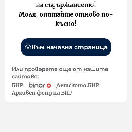
на съдържанието!
Моля, опитайте отново по-
късно!
Към начална страница
Или проверете още от нашите
сайтове:
БНР
Детското.БНР
Архивен фонд на БНР