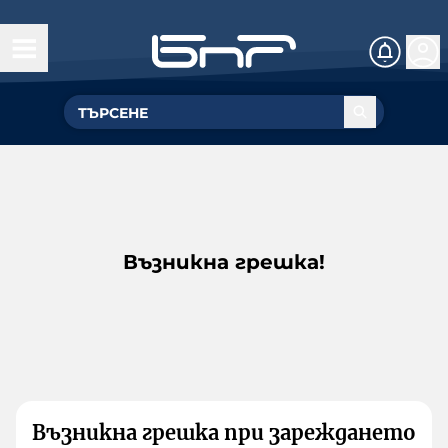
Възникна грешка!
Възникна грешка при зареждането