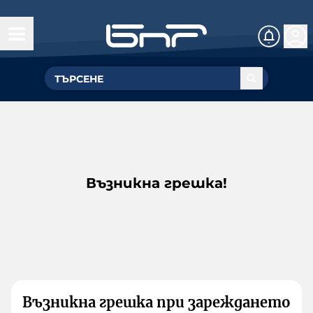
Възникна грешка!
Възникна грешка при зареждането