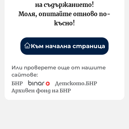
на съдържанието!
Моля, опитайте отново по-
късно!
Към начална страница
Или проверете още от нашите
сайтове:
БНР
Детското.БНР
Архивен фонд на БНР