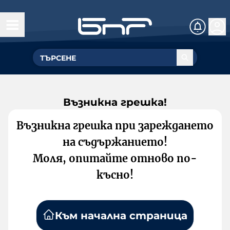
Възникна грешка!
Възникна грешка при зареждането
на съдържанието!
Моля, опитайте отново по-
късно!
Към начална страница