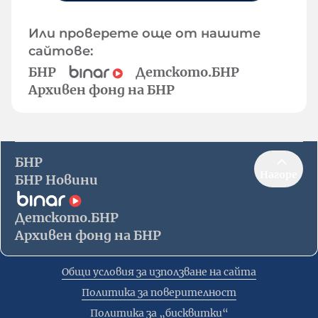
Или проверете още от нашите
сайтове:
БНР
Детското.БНР
Архивен фонд на БНР
БНР
Нагоре
БНР Новини
Детското.БНР
Архивен фонд на БНР
Общи условия за използване на сайта
Политика за поверителност
Политика за „бисквитки“