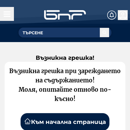
Възникна грешка!
Възникна грешка при зареждането
на съдържанието!
Моля, опитайте отново по-
късно!
Към начална страница