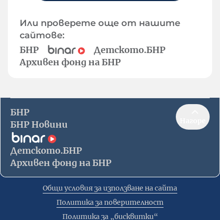
Или проверете още от нашите
сайтове:
БНР
Детското.БНР
Архивен фонд на БНР
БНР
Нагоре
БНР Новини
Детското.БНР
Архивен фонд на БНР
Общи условия за използване на сайта
Политика за поверителност
Политика за „бисквитки“