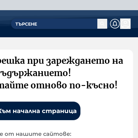
решка при зареждането на
съдържанието!
тайте отново по-късно!
Към начална страница
е от нашите сайтове: