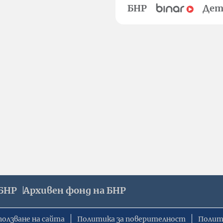
БНР
Дет
БНР
Архивен фонд на БНР
ползване на сайта
Политика за поверителност
Полит