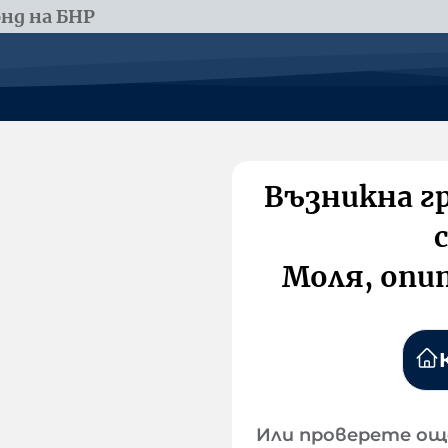
нд на БНР
Възникна г
Моля, опи
Или проверете ощ