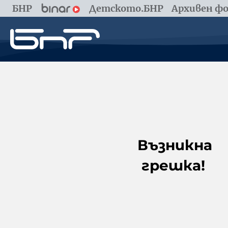
БНР
Детското.БНР
Архивен фо
Възникна
грешка!