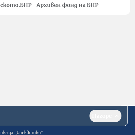
ското.БНР
Архивен фонд на БНР
Нагоре
ика за „бисквитки“