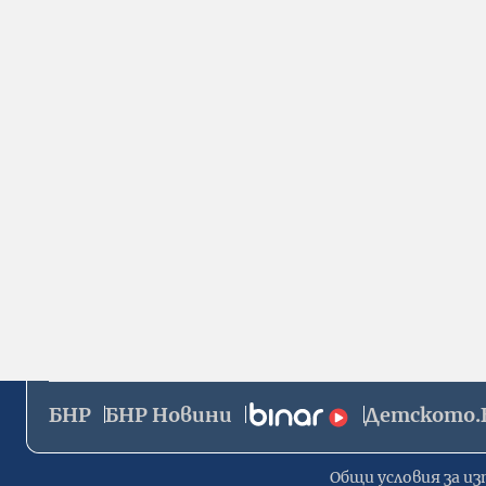
БНР
БНР Новини
Детското.
Общи условия за из