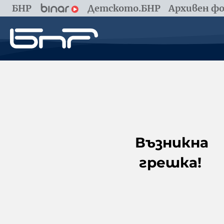
БНР
Детското.БНР
Архивен фо
Възникна
грешка!