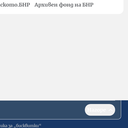
ското.БНР
Архивен фонд на БНР
Нагоре
ика за „бисквитки“