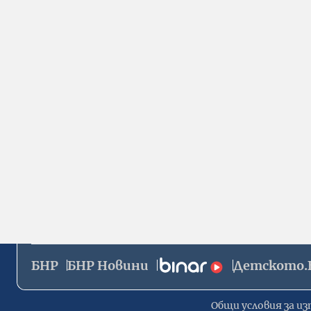
БНР
БНР Новини
Детското.
Общи условия за из