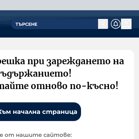
решка при зареждането на
съдържанието!
тайте отново по-късно!
Към начална страница
е от нашите сайтове: