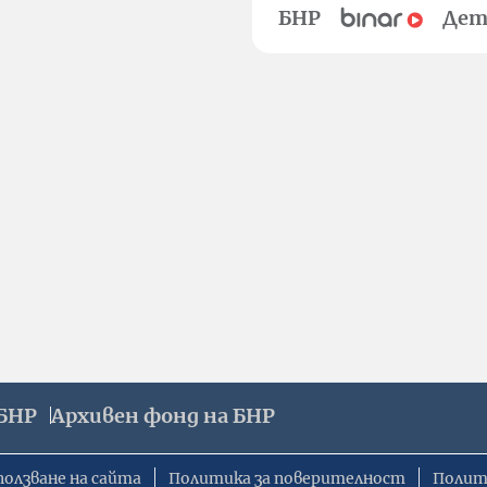
БНР
Дет
БНР
Архивен фонд на БНР
ползване на сайта
Политика за поверителност
Полит