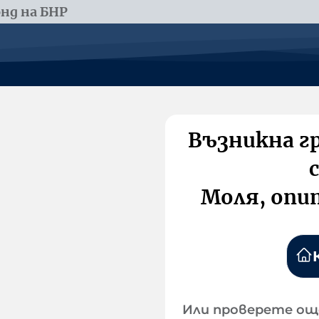
нд на БНР
Възникна г
Моля, опи
Или проверете ощ