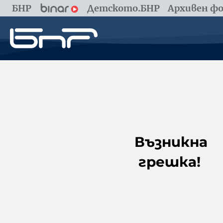
БНР
Детското.БНР
Архивен фо
Възникна
грешка!