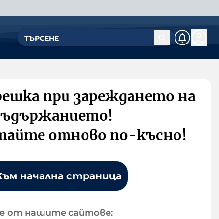
решка при зареждането на
съдържанието!
тайте отново по-късно!
Към начална страница
е от нашите сайтове: