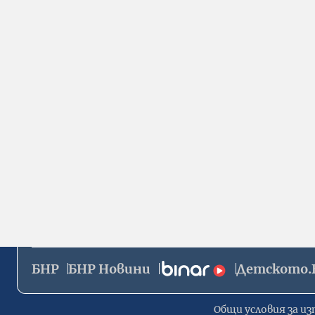
БНР
БНР Новини
Детското.
Общи условия за из