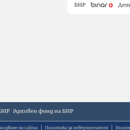
БНР
Дет
БНР
Архивен фонд на БНР
ползване на сайта
Политика за поверителност
Полит