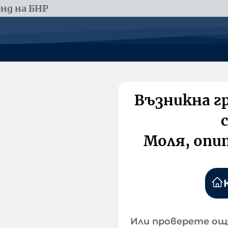
нд на БНР
Възникна г
Моля, опи
Или проверете ощ