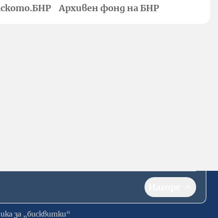
ското.БНР
Архивен фонд на БНР
Нагоре
ика за „бисквитки“