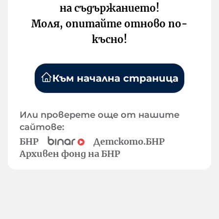
на съдържанието!
Моля, опитайте отново по-
късно!
Към начална страница
Или проверете още от нашите
сайтове:
БНР
Детското.БНР
Архивен фонд на БНР