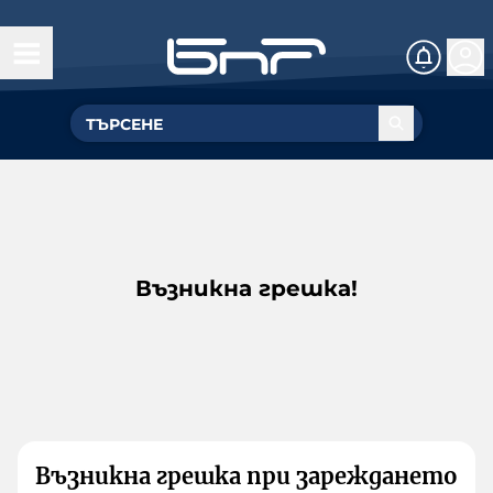
Възникна грешка!
Възникна грешка при зареждането