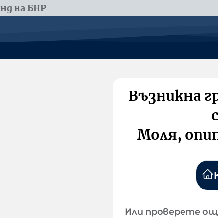
нд на БНР
Възникна г
Моля, опи
Или проверете ощ