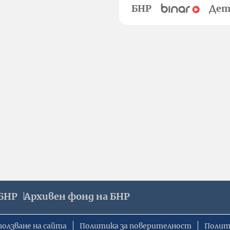
БНР
Дет
БНР
Архивен фонд на БНР
ползване на сайта
Политика за поверителност
Полит