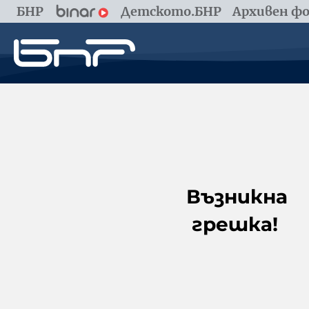
БНР
Детското.БНР
Архивен фо
Възникна
грешка!