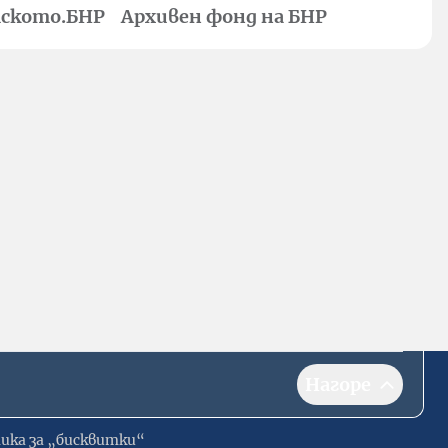
ското.БНР
Архивен фонд на БНР
Нагоре
ика за „бисквитки“