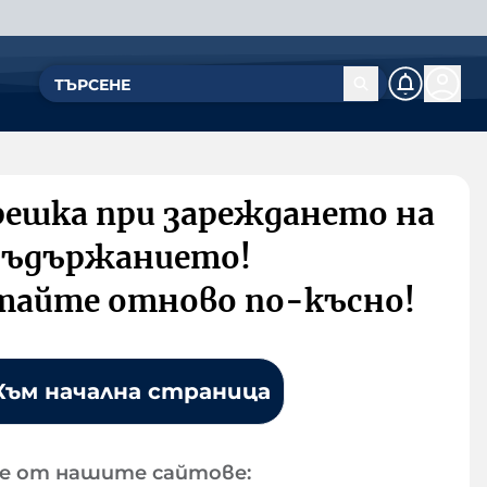
решка при зареждането на
съдържанието!
тайте отново по-късно!
Към начална страница
е от нашите сайтове: