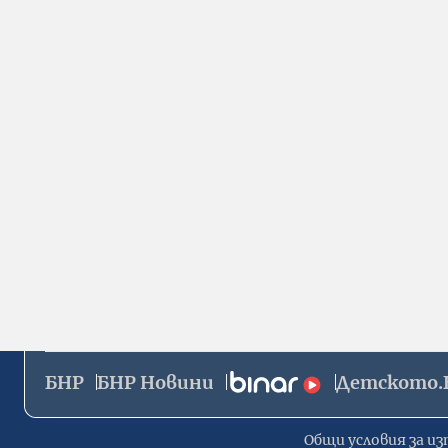
БНР
БНР Новини
Детското.
Общи условия за из