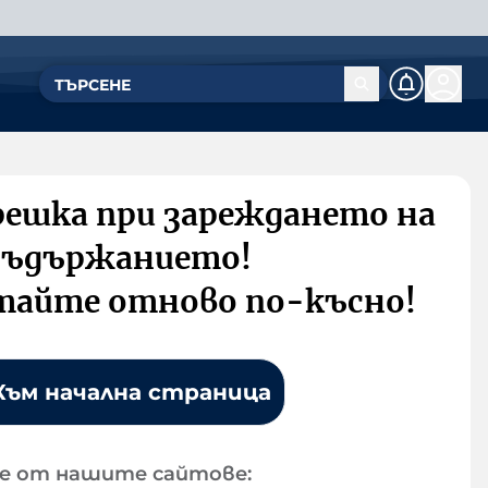
решка при зареждането на
съдържанието!
тайте отново по-късно!
Към начална страница
е от нашите сайтове: