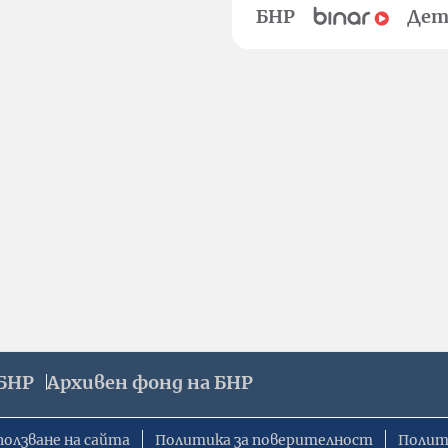
БНР
Дет
БНР
Архивен фонд на БНР
ползване на сайта
Политика за поверителност
Полит