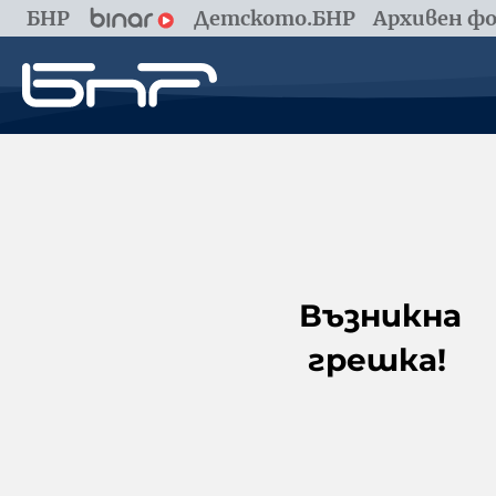
БНР
Детското.БНР
Архивен фо
Възникна
грешка!