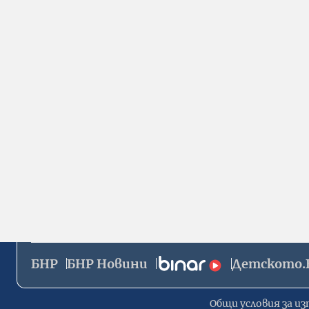
БНР
БНР Новини
Детското.
Общи условия за из