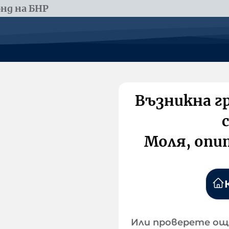
нд на БНР
Възникна г
Моля, опи
Или проверете ощ