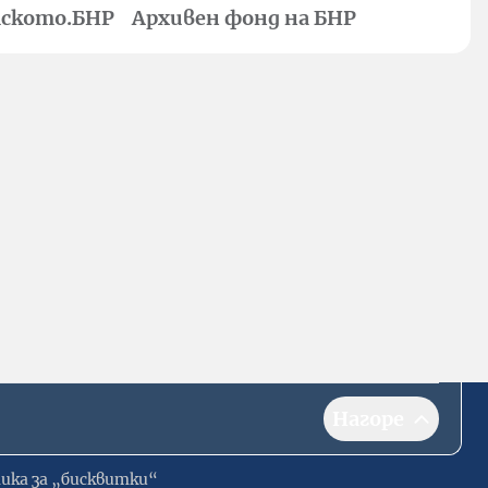
ското.БНР
Архивен фонд на БНР
Нагоре
ика за „бисквитки“