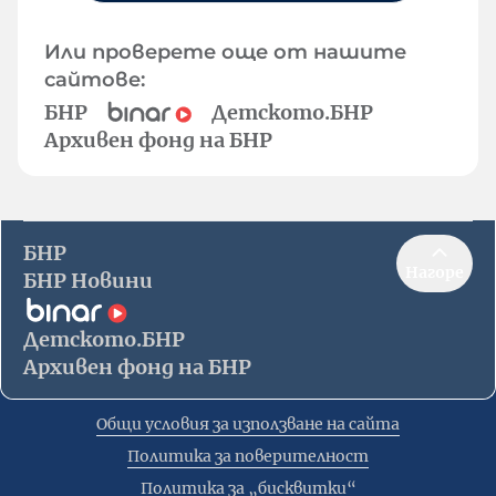
Или проверете още от нашите
сайтове:
БНР
Детското.БНР
Архивен фонд на БНР
БНР
Нагоре
БНР Новини
Детското.БНР
Архивен фонд на БНР
Общи условия за използване на сайта
Политика за поверителност
Политика за „бисквитки“