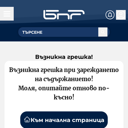
Възникна грешка!
Възникна грешка при зареждането
на съдържанието!
Моля, опитайте отново по-
късно!
Към начална страница