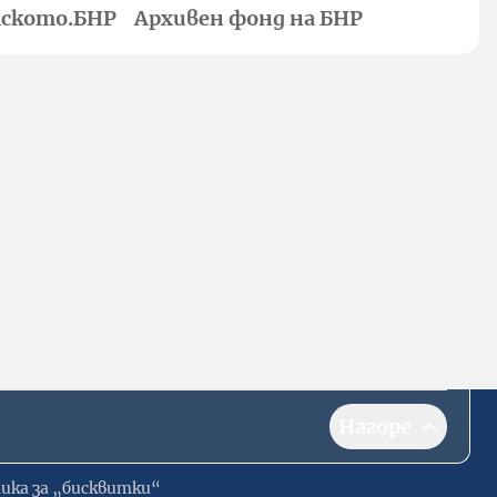
ското.БНР
Архивен фонд на БНР
Нагоре
ика за „бисквитки“