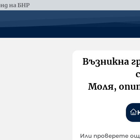
нд на БНР
Възникна г
Моля, опи
Или проверете ощ