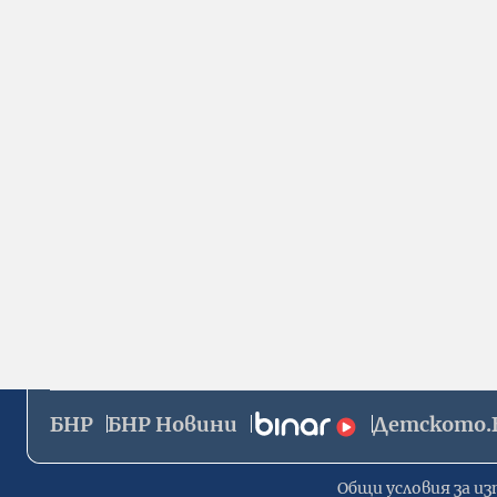
БНР
БНР Новини
Детското.
Общи условия за из