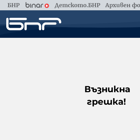
БНР
Детското.БНР
Архивен фо
Възникна
грешка!