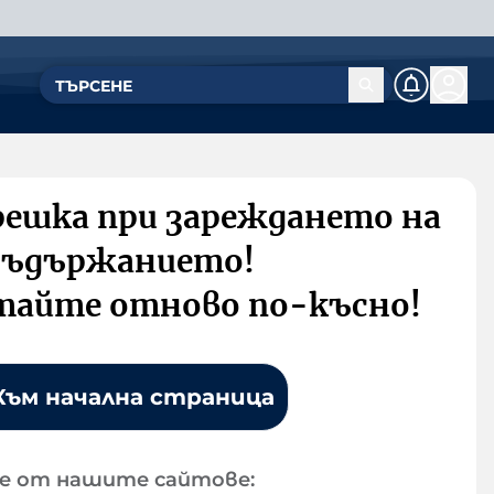
решка при зареждането на
съдържанието!
тайте отново по-късно!
Към начална страница
е от нашите сайтове: