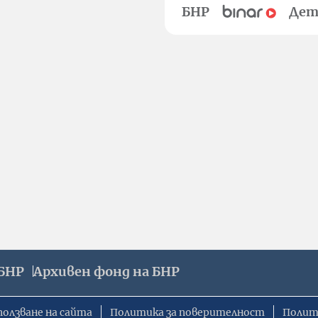
БНР
Дет
БНР
Архивен фонд на БНР
ползване на сайта
Политика за поверителност
Полит