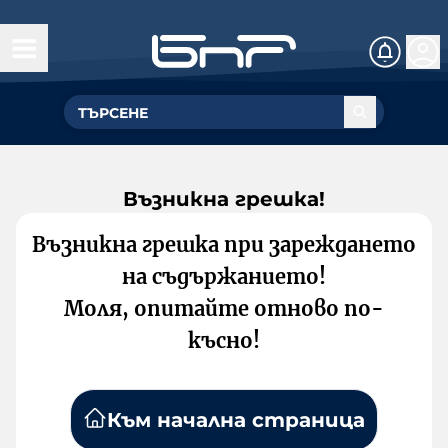
Възникна грешка!
Възникна грешка при зареждането
на съдържанието!
Моля, опитайте отново по-
късно!
Към начална страница