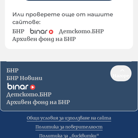
Или проверете още от нашите
сайтове:
БНР
Детското.БНР
Архивен фонд на БНР
БНР
Нагоре
БНР Новини
Детското.БНР
Архивен фонд на БНР
Общи условия за използване на сайта
Политика за поверителност
Политика за „бисквитки“