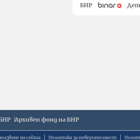
БНР
Дет
БНР
Архивен фонд на БНР
ползване на сайта
Политика за поверителност
Полит