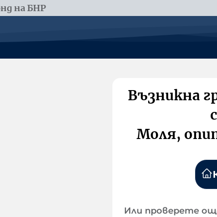
нд на БНР
Възникна г
Моля, опи
Или проверете ощ