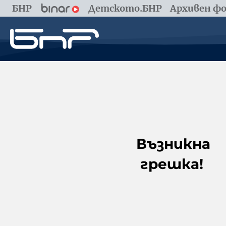
БНР
Детското.БНР
Архивен фо
Възникна
грешка!