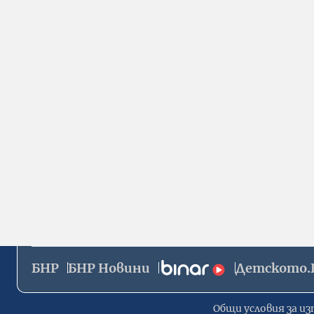
БНР
БНР Новини
Детското.
Общи условия за из