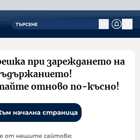
решка при зареждането на
съдържанието!
тайте отново по-късно!
Към начална страница
е от нашите сайтове: