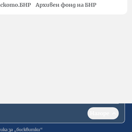
ското.БНР
Архивен фонд на БНР
Нагоре
ика за „бисквитки“