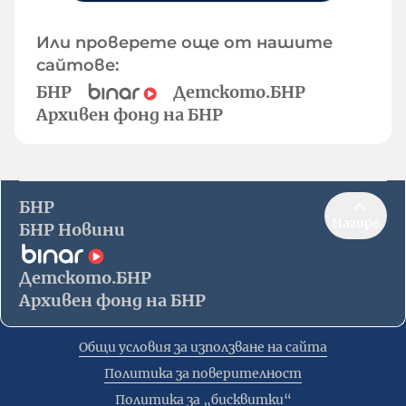
Или проверете още от нашите
сайтове:
БНР
Детското.БНР
Архивен фонд на БНР
БНР
Нагоре
БНР Новини
Детското.БНР
Архивен фонд на БНР
Общи условия за използване на сайта
Политика за поверителност
Политика за „бисквитки“