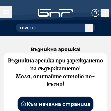
Възникна грешка!
Възникна грешка при зареждането
на съдържанието!
Моля, опитайте отново по-
късно!
Към начална страница